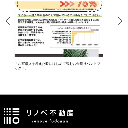
ベ
「お家購入を考えた時にはじめて読むお金周りハンドブ
専門のフ
ック！」
声」！！