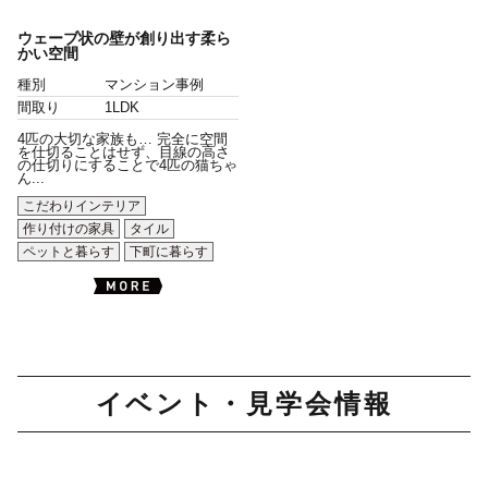
ウェーブ状の壁が創り出す柔ら
かい空間
種別
マンション事例
間取り
1LDK
4匹の大切な家族も… 完全に空間
を仕切ることはせず、目線の高さ
の仕切りにすることで4匹の猫ちゃ
ん...
こだわりインテリア
作り付けの家具
タイル
ペットと暮らす
下町に暮らす
イベント・見学会情報