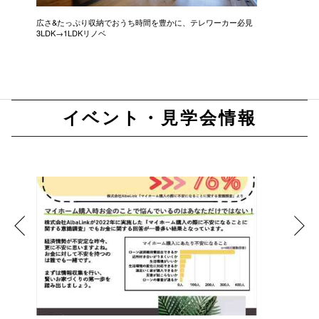
広さ&たっぷり収納でおうち時間を豊かに、テレワーカー必見
モデルは
3LDK→1LDKリノベ
にこだわっ
イベント・見学会情報