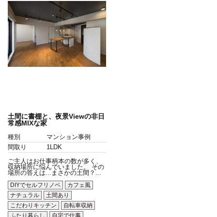
土間に書棚と、夜景Viewの非日
常感MIXな家
種別
マンション事例
間取り
1LDK
ご主人はお仕事柄本の数が多く、
収納場所に悩んでいました。 その
場所の答えは...まさかの土間？...
DIYでセルフリノベ
カフェ風
ナチュラル
土間あり
こだわりキッチン
自転車収納
ふたり暮らし
自宅で仕事