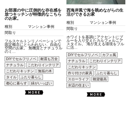
お部屋の中に圧倒的な存在感を
西海岸風で海を眺めながらの生
放つキッチンが特徴的なこちら
活ができるお家
のお家。
種別
マンション事例
種別
マンション事例
間取り
間取り
ホワイトを基調にアクセントにブ
ルーを入り交えたカルフォルニア
フルスケルトンリノベーションで
スタイル。 海が見える環境をフル
固定概念にとらわれない、自由な
に活...
空間のお家。 無機質とナチュラル
のミ...
DIYでセルフリノベ
カフェ風
DIYでセルフリノベ
耐震も万全
ナチュラル
こだわりインテリア
ナチュラル
こだわりインテリア
こだわりキッチン
こだわりキッチン
無垢の木
作り付けの家具
ふたり暮らし
タイル
ふたり暮らし
スローライフ
眺望最高
都心に暮らす
緑がいっぱい
水辺の住まい