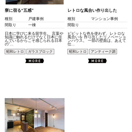
寮に宿る“五感”
レトロな風合い作り出した
種別
戸建事例
種別
マンション事例
間取り
一棟
間取り
日本に学びに来る留学生。 言葉や
ビビットな色を使わず、レトロな
知識に触れるだけでなく日本に住
風合いを 作り出したリノベーショ
んでいるからこそ感じられる日本
ンハウス。 一部の壁面は、あえて
の“...
仕...
昭和レトロ
ガラスブロック
昭和レトロ
アンティーク調