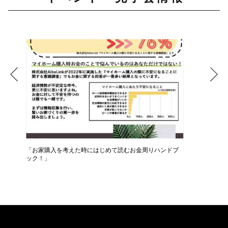
ベ
「お家購入を考えた時にはじめて読むお金周りハンドブ
専門のフ
ック！」
声」！！