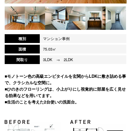
種別
マンション事例
面積
75.03㎡
間取り
3LDK → 2LDK
■モノトーン色の高級エンビタイルを玄関からLDKに敷き詰める事
で、クラシカルな空間に。
■ひのきのフローリングは、小上がりにし視覚的に部屋を広く見せ
る効果などを用いてます。
■生活のことを考えた2台使いの洗面台。