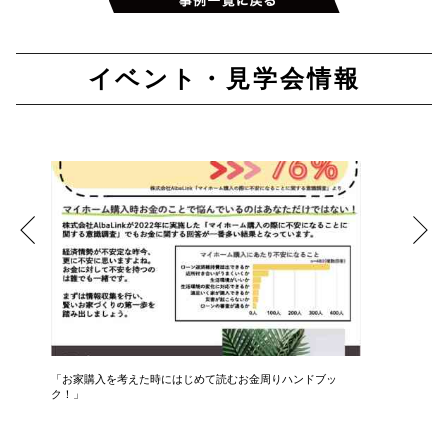
イベント・見学会情報
住宅
「お家購入を考えた時にはじめて読むお金周りハンドブッ
専門のフ
ク！」