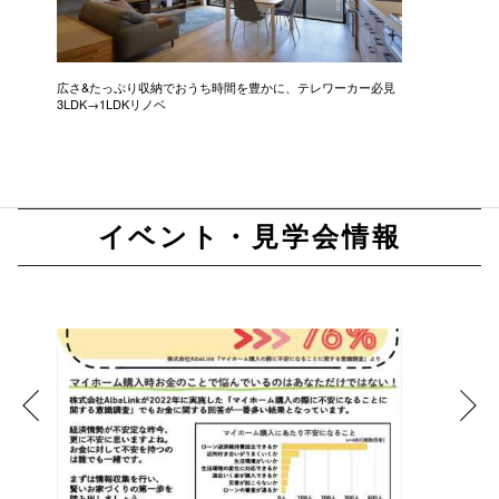
広さ&たっぷり収納でおうち時間を豊かに、テレワーカー必見
モデルは
3LDK→1LDKリノベ
にこだわっ
イベント・見学会情報